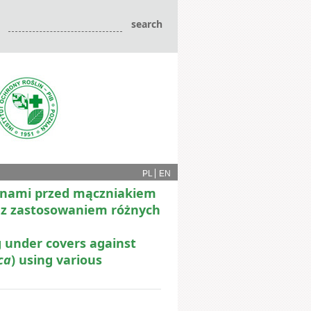
PL
EN
łonami przed mączniakiem
 z zastosowaniem różnych
g under covers against
ca
) using various