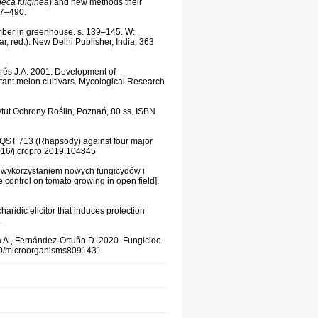
eca fulginea
) and new methods their
87–490.
cumber in greenhouse. s. 139–145. W:
r, red.). New Delhi Publisher, India, 363
Torés J.A. 2001. Development of
stant melon cultivars. Mycological Research
tytut Ochrony Roślin, Poznań, 80 ss. ISBN
 QST 713 (Rhapsody) against four major
016/j.cropro.2019.104845
 wykorzystaniem nowych fungicydów i
ontrol on tomato growing in open field].
idic elicitor that induces protection
.
ía A., Fernández-Ortuño D. 2020. Fungicide
3390/microorganisms8091431