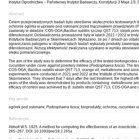
Instytut Ogrodnictwa – Państwowy Instytut Badawczy, Konstytucji 3 Maja 1/3,
Abstract
Celem przeprowadzonych badań było określenie skuteczności testowanych 
ochronie ogór­ka w uprawie pod osłonami przed mączniakiem prawdziwym (
P
zawierały w składzie: COS-OGA,
Bacillus subtilis
szczep QST 713, olejek pom
difenokonazol. Doświadczenia prowadzone były w latach 2021 i 2022 w Ins
Instytucie Badawczym w Skierniewicach. Wykazano, że po 7 dniach po ostat
ograniczania patogenu w obydwu latach badań wykazały produkty zawierając
difenokonazol. Niższą efektywność zwalczania uzyskano w wyniku stosowan
olejku pomarańczowego.
The aim of the study was to determine the efficacy of the tested biofungicides
cucumber under cover against powdery mildew (
Podosphaera fusca
). The te
COS-OGA,
Bacillus subtilis
strain QST 713, orange oil, metrafenone and azo
experiments were conducted in 2021 and 2022 at the Institute of Horticultural 
Skierniewice. They showed that 7 days after the last treatment, the highest ef
years of the study was demonstrated by products containing: metrafenone a
efficacy of control was achieved by
B. subtilis
strain QST 713, COS-OGA and o
Key words
ogórek pod osłonami;
Podosphaera fusca
; bioprodukty; ochrona; cucumber un
References
Abbott W.S. 1925. A method for computing the effectiveness of an insecticide
265−267. DOI: 10.1093/jee/18.2.265a