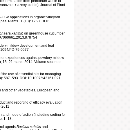
ble formulation from petroleum waste to
conazole + azoxystrobin). Journal of Plant
S-OGA applications in organic vineyard
pes. Plants 11 (13): 1763. DOI:
haera xanthii
) on greenhouse cucumber
80/07060661.2013.878754
dery mildew development and leaf
10.1094/PD-79-0577
rther experiences against powdery mildew
ena), 18–21 marzo 2014, Volume secondo:
 the use of essential oils for managing
(8): 587–593. DOI: 10.1007/s42161-021-
ts and other vegetables. European and
uct and reporting of efficacy evaluation
p.2611
n and mode of action (including coding for
e: 1–18.
trol agents
Bacillus subtilis
and