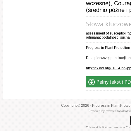
wczesne), Courag
(średnio późne i
Słowa kluczow
assessment of susceptibility;
odmiana; podatność; sucha 
Progress in Plant Protectio
Data pierwszej publikacji o
http://dx.doi.org/10.14199/
Pełny tekst (.PD
Copyright © 2026 - Progress in Plant Protec
Powered by:
www.editorialsoft
This work is licensed under a
Cre