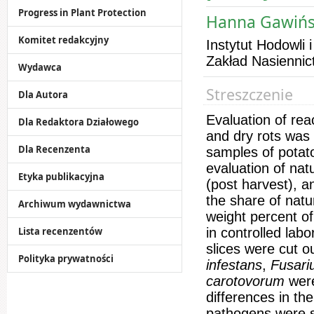
Progress in Plant Protection
Hanna Gawińsk
Komitet redakcyjny
Instytut Hodowli 
Zakład Nasiennic
Wydawca
Streszczenie
Dla Autora
Evaluation of reac
Dla Redaktora Działowego
and dry rots was 
Dla Recenzenta
samples of potato
evaluation of nat
Etyka publikacyjna
(post harvest), an
the share of nat
Archiwum wydawnictwa
weight percent o
Lista recenzentów
in controlled lab
slices were cut o
Polityka prywatności
infestans
,
Fusar
carotovorum
were
differences in the
pathogens were s