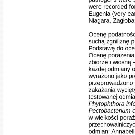
were recorded for
Eugenia (very ear
Niagara, Zagłoba 
Ocenę podatnośc
suchą zgniliznę 
Podstawę do ocen
Ocenę porażenia 
zbiorze i wiosną
każdej odmiany o
wyrażono jako p
przeprowadzono 
zakażania wycięt
testowanej odmia
Phytophthora in
Pectobacterium 
w wielkości pora
przechowalniczyc
odmian: Annabell