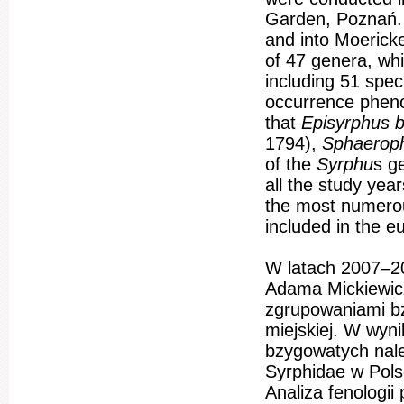
Garden, Poznań. 
and into Moericke
of 47 genera, wh
including 51 spe
occurrence pheno
that
Episyrphus 
1794),
Sphaeroph
of the
Syrphu
s g
all the study yea
the most numerou
included in the 
W latach 2007–20
Adama Mickiewic
zgrupowaniami bz
miejskiej. W wyn
bzygowatych nale
Syrphidae w Pols
Analiza fenologi