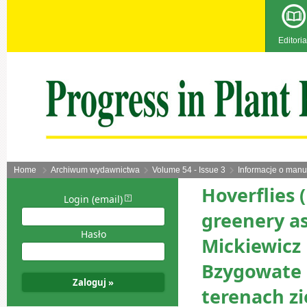
Editoria
Home
Archiwum wydawnictwa
Volume 54 - Issue 3
Informacje o manu
Hoverflies 
Login (email)
greenery as
Hasło
Mickiewicz 
Bzygowate 
terenach zi