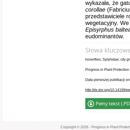
wykazała, że gat
corollae
(Fabrici
przedstawiciele 
wegetacyjny. We 
Episyrphus balte
eudominantów.
Słowa kluczow
hoverflies; Syrphidae; city
Progress in Plant Protectio
Data pierwszej publikacji o
http://dx.doi.org/10.14199/
Pełny tekst (.PD
Copyright © 2026 - Progress in Plant Protec