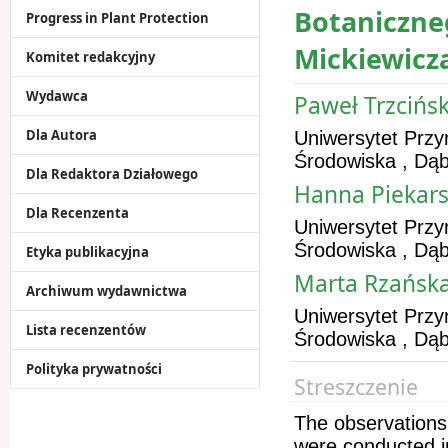
Botaniczne
Progress in Plant Protection
Mickiewicz
Komitet redakcyjny
Wydawca
Paweł Trzcińsk
Dla Autora
Uniwersytet Przy
Środowiska , Dąb
Dla Redaktora Działowego
Hanna Piekar
Dla Recenzenta
Uniwersytet Przy
Środowiska , Dąb
Etyka publikacyjna
Marta Rzańsk
Archiwum wydawnictwa
Uniwersytet Przy
Lista recenzentów
Środowiska , Dąb
Polityka prywatności
Streszczenie
The observations 
were conducted i