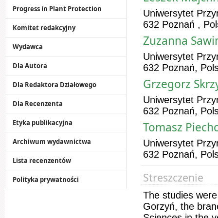
Progress in Plant Protection
Uniwersytet Przy
632 Poznań , Po
Komitet redakcyjny
Zuzanna Sawi
Wydawca
Uniwersytet Przy
Dla Autora
632 Poznań, Pol
Grzegorz Skrz
Dla Redaktora Działowego
Uniwersytet Przy
Dla Recenzenta
632 Poznań, Pol
Etyka publikacyjna
Tomasz Piech
Archiwum wydawnictwa
Uniwersytet Przy
632 Poznań, Pol
Lista recenzentów
Streszczenie
Polityka prywatności
The studies were
Gorzyń, the branc
Sciences in the 