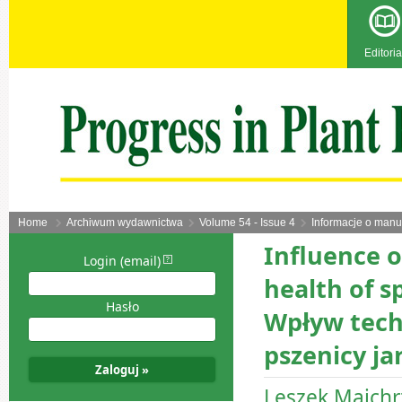
Editoria
Home
Archiwum wydawnictwa
Volume 54 - Issue 4
Informacje o manu
Influence o
Login (email)
health of s
Hasło
Wpływ tech
pszenicy ja
Leszek Majchr