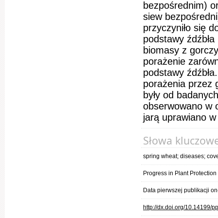
bezpośrednim) or
siew bezpośredn
przyczyniło się d
podstawy źdźbła 
biomasy z gorcz
porażenie zarówn
podstawy źdźbła. 
porażenia przez 
były od badanyc
obserwowano w o
jarą uprawiano w
Słowa kluczow
spring wheat; diseases; cov
Progress in Plant Protectio
Data pierwszej publikacji o
http://dx.doi.org/10.14199/