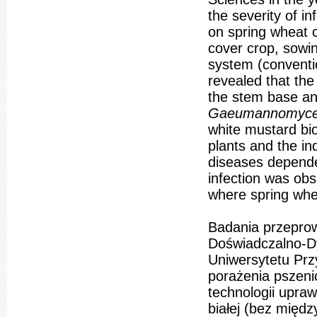
the severity of i
on spring wheat c
cover crop, sowing
system (convention
revealed that the
the stem base and
Gaeumannomyce
white mustard bi
plants and the i
diseases depende
infection was obs
where spring whea
Badania przepro
Doświadczalno-Dy
Uniwersytetu Prz
porażenia pszeni
technologii upra
białej (bez międ