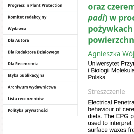
oraz czere
Progress in Plant Protection
padi
) w pro
Komitet redakcyjny
pożywkach 
Wydawca
powierzch
Dla Autora
Agnieszka Wój
Dla Redaktora Działowego
Uniwersytet Przy
Dla Recenzenta
i Biologii Molekul
Etyka publikacyjna
Polska
Archiwum wydawnictwa
Streszczenie
Lista recenzentów
Electrical Penet
behaviour of cere
Polityka prywatności
diets. The EPG p
used to interpret 
surface waxes f