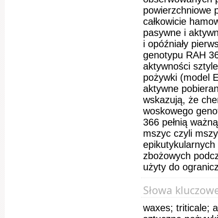
powierzchniowe 
całkowicie hamow
pasywne i aktywn
i opóźniały pier
genotypu RAH 36
aktywności sztyl
pożywki (model E
aktywne pobieran
wskazują, że ch
woskowego genot
366 pełnią ważną
mszyc czyli msz
epikutykularnyc
zbożowych podcz
użyty do ogranic
Słowa kluczow
waxes; triticale; 