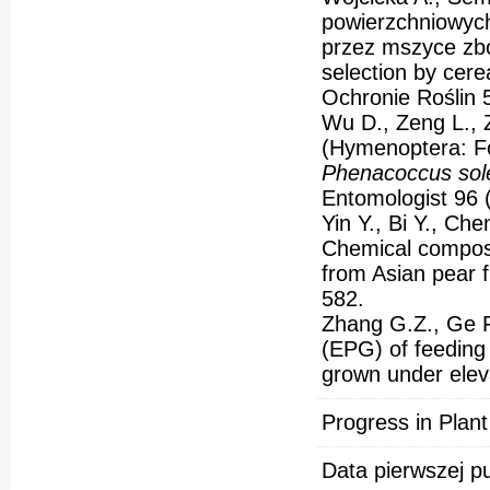
powierzchniowych
przez mszyce zboż
selection by cere
Ochronie Roślin 
Wu D., Zeng L., 
(Hymenoptera: Fo
Phenacoccus sol
Entomologist 96 
Yin Y., Bi Y., Che
Chemical composit
from Asian pear fr
582.
Zhang G.Z., Ge F.
(EPG) of feeding
grown under elev
Progress in Plant
Data pierwszej pu