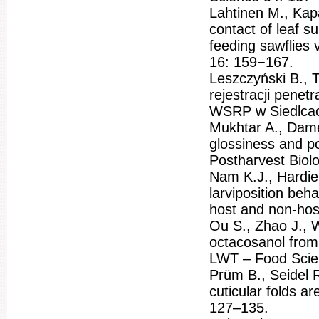
Lahtinen M., Kapa
contact of leaf s
feeding sawflies
16: 159−167.
Leszczyński B., T
rejestracji pene
WSRP w Siedlcac
Mukhtar A., Dame
glossiness and p
Postharvest Biol
Nam K.J., Hardie
larviposition beha
host and non-host
Ou S., Zhao J., W
octacosanol from 
LWT – Food Scie
Prüm B., Seidel R
cuticular folds ar
127–135.