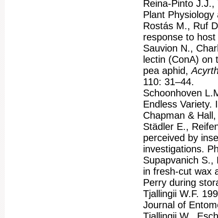
Reina-Pinto J.J.,
Plant Physiology
Rostás M., Ruf D.
response to host
Sauvion N., Char
lectin (ConA) on 
pea aphid,
Acyrt
110: 31–44.
Schoonhoven L.M.
Endless Variety. 
Chapman & Hall,
Städler E., Reife
perceived by ins
investigations. 
Supapvanich S., 
in fresh-cut wax
Perry during sto
Tjallingii W.F. 
Journal of Entom
Tjallingii W., Esc