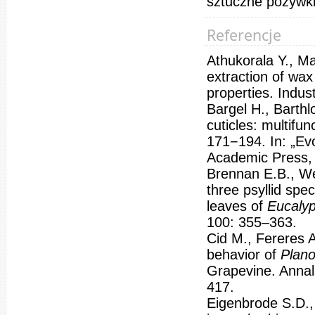
sztuczne pożywk
Referencje
Athukorala Y., M
extraction of wax
properties. Indus
Bargel H., Barthl
cuticles: multifu
171−194. In: „Evo
Academic Press,
Brennan E.B., We
three psyllid spe
leaves of
Eucalyp
100: 355–363.
Cid M., Fereres A
behavior of
Plano
Grapevine. Annal
417.
Eigenbrode S.D., 