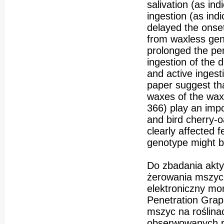
salivation (as in
ingestion (as ind
delayed the onset
from waxless geno
prolonged the peri
ingestion of the 
and active ingest
paper suggest th
waxes of the wa
366) play an impo
and bird cherry-
clearly affected f
genotype might be
Do zbadania akt
żerowania mszyc
elektroniczny mon
Penetration Gra
mszyc na roślina
obserwowanych p