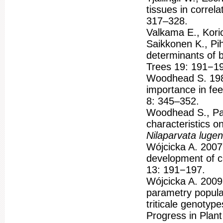
tissues in correl
317–328.
Valkama E., Koric
Saikkonen K., Pih
determinants of b
Trees 19: 191−1
Woodhead S. 198
importance in fe
8: 345–352.
Woodhead S., Pad
characteristics o
Nilaparvata luge
Wójcicka A. 2007.
development of c
13: 191−197.
Wójcicka A. 200
parametry popula
triticale genotyp
Progress in Plan