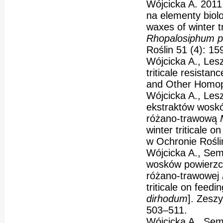
Wójcicka A. 201
na elementy biol
waxes of winter tr
Rhopalosiphum p
Roślin 51 (4): 1
Wójcicka A., Les
triticale resista
and Other Homop
Wójcicka A., Le
ekstraktów wosk
różano-trawową
winter triticale 
w Ochronie Rośli
Wójcicka A., Sem
wosków powierzc
różano-trawowej
triticale on feed
dirhodum
]. Zesz
503–511.
Wójcicka A., Se