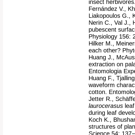
insect herbivore
Fernández V., Kh
Liakopoulos G., K
Nerin C., Val J.,
pubescent surface
Physiology 156:
Hilker M., Meiner
each other? Phyt
Huang J., McAusl
extraction on pala
Entomologia Expe
Huang F., Tjallin
waveform characte
cotton. Entomolog
Jetter R., Schäf
laurocerasus
lea
during leaf deve
Koch K., Bhushan 
structures of pla
Science 54: 137