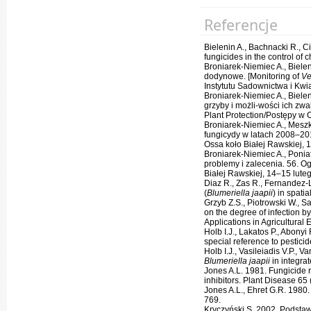
Referencje
Bielenin A., Bachnacki R., C
fungicides in the control of 
Broniarek-Niemiec A., Biele
dodynowe. [Monitoring of
Ve
Instytutu Sadownictwa i Kwi
Broniarek-Niemiec A., Biel
grzyby i możli-wości ich zwa
Plant Protection/Postępy w 
Broniarek-Niemiec A., Mesz
fungicydy w latach 2008–20
Ossa koło Białej Rawskiej, 
Broniarek-Niemiec A., Poni
problemy i zalecenia. 56. 
Białej Rawskiej, 14–15 lut
Diaz R., Zas R., Fernandez-L
(
Blumeriella jaapii
) in spati
Grzyb Z.S., Piotrowski W., Sa
on the degree of infection by
Applications in Agricultural
Holb I.J., Lakatos P., Abony
special reference to pesticid
Holb I.J., Vasileiadis V.P., 
Blumeriella jaapii
in integra
Jones A.L. 1981. Fungicide 
inhibitors. Plant Disease 65
Jones A.L., Ehret G.R. 1980
769.
Kryczyński S. 2002. Podsta