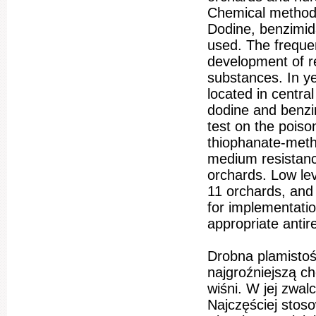
Chemical method i
Dodine, benzimid
used. The frequen
development of re
substances. In y
located in centra
dodine and benzi
test on the pois
thiophanate-methy
medium resistanc
orchards. Low lev
11 orchards, and 
for implementatio
appropriate antir
Drobna plamistoś
najgroźniejszą c
wiśni. W jej zwa
Najczęściej stos