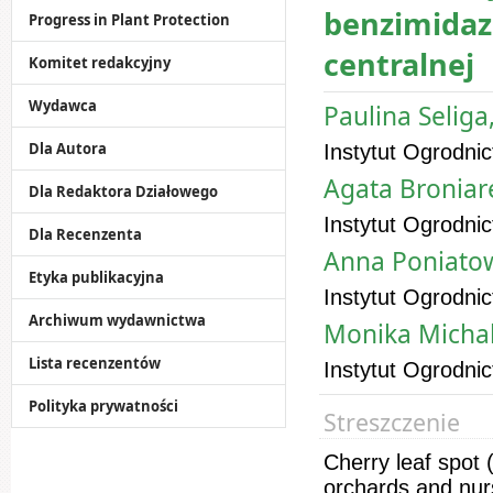
benzimidaz
Progress in Plant Protection
centralnej
Komitet redakcyjny
Wydawca
Paulina Seliga
Dla Autora
Instytut Ogrodni
Agata Broniar
Dla Redaktora Działowego
Instytut Ogrodni
Dla Recenzenta
Anna Poniatow
Etyka publikacyjna
Instytut Ogrodni
Archiwum wydawnictwa
Monika Michal
Lista recenzentów
Instytut Ogrodni
Polityka prywatności
Streszczenie
Cherry leaf spot 
orchards and nurs