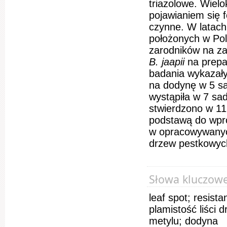
triazolowe. Wiel
pojawianiem się 
czynne. W latac
położonych w Pol
zarodników na za
B. jaapii
na prep
badania wykazały
na dodynę w 5 sa
wystąpiła w 7 sa
stwierdzono w 11
podstawą do wpr
w opracowywanych
drzew pestkowyc
Słowa kluczow
leaf spot; resist
plamistość liści 
metylu; dodyna