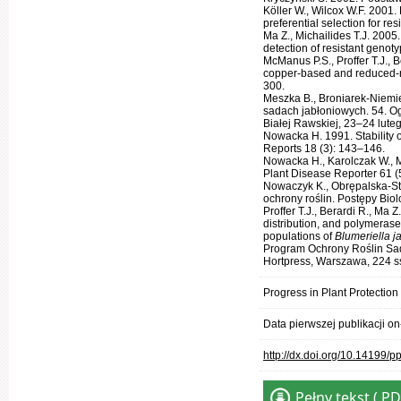
Köller W., Wilcox W.F. 2001. 
preferential selection for re
Ma Z., Michailides T.J. 200
detection of resistant genot
McManus P.S., Proffer T.J., B
copper-based and reduced-ri
300.
Meszka B., Broniarek-Niemie
sadach jabłoniowych. 54. 
Białej Rawskiej, 23–24 lute
Nowacka H. 1991. Stability o
Reports 18 (3): 143–146.
Nowacka H., Karolczak W., Mi
Plant Disease Reporter 61 (
Nowaczyk K., Obrępalska-S
ochrony roślin. Postępy Biol
Proffer T.J., Berardi R., Ma
distribution, and polymerase 
populations of
Blumeriella j
Program Ochrony Roślin Sad
Hortpress, Warszawa, 224 s
Progress in Plant Protectio
Data pierwszej publikacji on
http://dx.doi.org/10.14199/
Pełny tekst (.PD