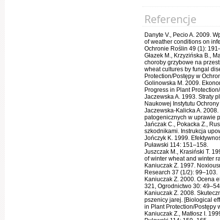
Referencje
Danyte V., Pecio A. 2009. W
of weather conditions on inf
Ochronie Roślin 49 (1): 191
Głazek M., Krzyzińska B., 
choroby grzybowe na przestr
wheat cultures by fungal dis
Protection/Postępy w Ochron
Golinowska M. 2009. Ekonomik
Progress in Plant Protectio
Jaczewska A. 1993. Straty p
Naukowej Instytutu Ochrony 
Jaczewska-Kalicka A. 2008
patogenicznych w uprawie p
Jańczak C., Pokacka Z., Ru
szkodnikami. Instrukcja upo
Jończyk K. 1999. Efektywno
Puławski 114: 151–158.
Juszczak M., Krasiński T. 1
of winter wheat and winter r
Kaniuczak Z. 1997. Noxious
Research 37 (1/2): 99–103.
Kaniuczak Z. 2000. Ocena e
321, Ogrodnictwo 30: 49–54
Kaniuczak Z. 2008. Skutecz
pszenicy jarej. [Biological e
in Plant Protection/Postępy 
Kaniuczak Z., Matłosz I. 19