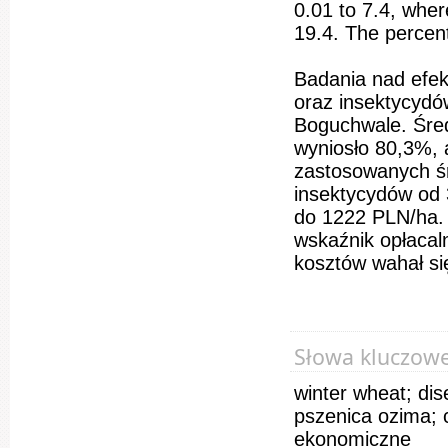
0.01 to 7.4, wher
19.4. The percen
Badania nad efe
oraz insektycyd
Boguchwale. Śred
wyniosło 80,3%, 
zastosowanych śr
insektycydów od 
do 1222 PLN/ha. 
wskaźnik opłacal
kosztów wahał si
Słowa kluczow
winter wheat; dis
pszenica ozima; 
ekonomiczne