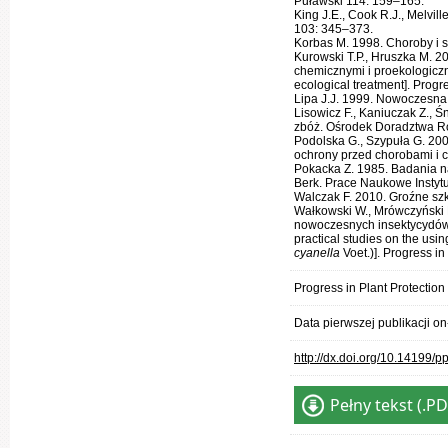
Puławski 114: 159–165.
King J.E., Cook R.J., Melvil
103: 345–373.
Korbas M. 1998. Choroby i s
Kurowski T.P., Hruszka M. 
chemicznymi i proekologiczny
ecological treatment]. Progr
Lipa J.J. 1999. Nowoczesna 
Lisowicz F., Kaniuczak Z., 
zbóż. Ośrodek Doradztwa R
Podolska G., Szypuła G. 200
ochrony przed chorobami i 
Pokacka Z. 1985. Badania n
Berk. Prace Naukowe Instytu
Walczak F. 2010. Groźne szko
Wałkowski W., Mrówczyński 
nowoczesnych insektycydów
practical studies on the usin
cyanella
Voet.)]. Progress i
Progress in Plant Protectio
Data pierwszej publikacji o
http://dx.doi.org/10.14199/
Pełny tekst (.PD