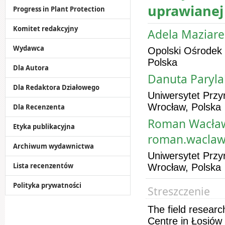
uprawianej
Progress in Plant Protection
Komitet redakcyjny
Adela Maziare
Wydawca
Opolski Ośrodek 
Polska
Dla Autora
Danuta Paryla
Dla Redaktora Działowego
Uniwersytet Przy
Wrocław, Polska
Dla Recenzenta
Roman Wacławo
Etyka publikacyjna
roman.waclaw
Archiwum wydawnictwa
Uniwersytet Przy
Lista recenzentów
Wrocław, Polska
Polityka prywatności
Streszczenie
The field researc
Centre in Łosiów 