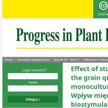
Editoria
Home
Archiwum wydawnictwa
Volume 56 - Issue 4
Informacje o manu
Effect of s
Login (email)
the grain q
Hasło
monocultu
Wpływ międ
biostymulat