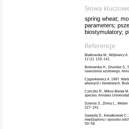
Słowa kluczow
spring wheat; mon
parameters; psze
biostymulatory; 
Referencje
Białkowska M., Wójtowicz A
12 (1): 133–141.
Borkowska H., Grundas S., S
nawożenia azotowego. Annale
Cygankiewicz A. 1997. Warto
własnych i światowych. Biule
Czeczko R., Mikos-Bielak M. 2
species. Annales Universitat
Dzienia S., Zimny L., Weber
227–241.
Gawęda D., Kwiatkowski C. 2
międzyplonu i sposobu odchw
50–58.