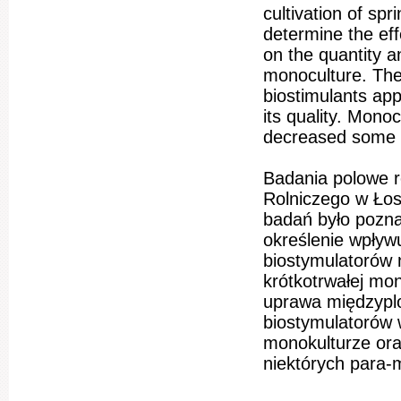
cultivation of sp
determine the eff
on the quantity a
monoculture. The 
biostimulants app
its quality. Mono
decreased some q
Badania polowe r
Rolniczego w Ło
badań było poznan
określenie wpływ
biostymulatorów n
krótkotrwałej mo
uprawa międzyplo
biostymulatorów 
monokulturze or
niektórych para-