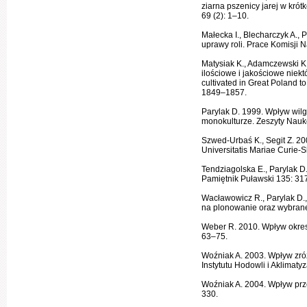
ziarna pszenicy jarej w krót
69 (2): 1–10.
Małecka I., Blecharczyk A.
uprawy roli. Prace Komisji 
Matysiak K., Adamczewski K
ilościowe i jakościowe niek
cultivated in Great Poland t
1849–1857.
Parylak D. 1999. Wpływ wilg
monokulturze. Zeszyty Nauk
Szwed-Urbaś K., Segit Z. 2
Universitatis Mariae Curie-S
Tendziagolska E., Parylak D
Pamiętnik Puławski 135: 31
Wacławowicz R., Parylak D.
na plonowanie oraz wybrane
Weber R. 2010. Wpływ okres
63–75.
Woźniak A. 2003. Wpływ zróż
Instytutu Hodowli i Aklimaty
Woźniak A. 2004. Wpływ prz
330.