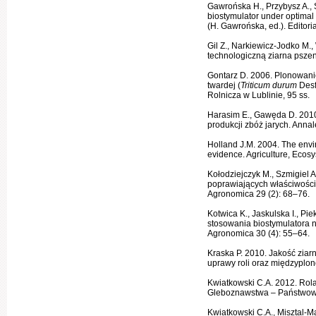
Gawrońska H., Przybysz A., 
biostymulator under optimal 
(H. Gawrońska, ed.). Editor
Gil Z., Narkiewicz-Jodko M
technologiczną ziarna pszen
Gontarz D. 2006. Plonowanie
twardej (
Triticum durum
Desf
Rolnicza w Lublinie, 95 ss.
Harasim E., Gawęda D. 201
produkcji zbóż jarych. Annal
Holland J.M. 2004. The envi
evidence. Agriculture, Ecos
Kołodziejczyk M., Szmigiel 
poprawiających właściwości 
Agronomica 29 (2): 68–76.
Kotwica K., Jaskulska I., Pi
stosowania biostymulatora 
Agronomica 30 (4): 55–64.
Kraska P. 2010. Jakość ziar
uprawy roli oraz międzyplonó
Kwiatkowski C.A. 2012. Rol
Gleboznawstwa – Państwowy 
Kwiatkowski C.A., Misztal-