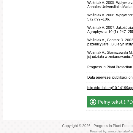
Woźniak A. 2005. Wpływ prze
Annales Universitatis Maria
Woźniak A. 2006. Wpływ prze
5 (2): 99–106.
Woźniak A. 2007. Jakość zi
Agrophysica 10 (1): 247–25
Woźniak A., Gontarz D. 200
pszenicy jarej. Biuletyn Inst
Woźniak A., Staniszewski M.
jej udziału w zmianowaniu. 
Progress in Plant Protectio
Data pierwszej publikacji on
http://dx.doi.org/10.14199/
Pełny tekst (.PD
Copyright © 2026 - Progress in Plant Protec
Powered by:
www.editorialsoft