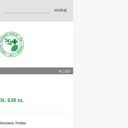
PL
EN
, 638 ss.
arszawa, Polska