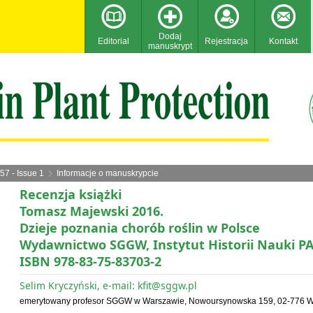
Dodaj
Editorial
Rejestracja
Kontakt
manuskrypt
57 - Issue 1
Informacje o manuskrypcie
Recenzja książki
Tomasz Majewski 2016.
Dzieje poznania chorób roślin w Polsce
Wydawnictwo SGGW, Instytut Historii Nauki PAN
ISBN 978-83-75-83703-2
Selim Kryczyński, e-mail: kfit@sggw.pl
emerytowany profesor SGGW w Warszawie, Nowoursynowska 159, 02-776 W