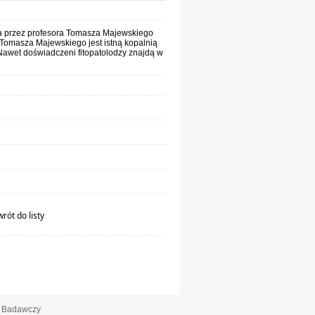
na przez profesora Tomasza Majewskiego
. Tomasza Majewskiego jest istną kopalnią
h. Nawet doświadczeni fitopatolodzy znajdą w
rót do listy
ut Badawczy