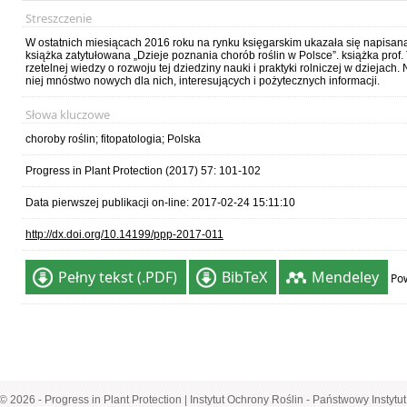
Streszczenie
W ostatnich miesiącach 2016 roku na rynku księgarskim ukazała się napisa
książka zatytułowana „Dzieje poznania chorób roślin w Polsce”. książka prof
rzetelnej wiedzy o rozwoju tej dziedziny nauki i praktyki rolniczej w dziejac
niej mnóstwo nowych dla nich, interesujących i pożytecznych informacji.
Słowa kluczowe
choroby roślin; fitopatologia; Polska
Progress in Plant Protection (2017) 57: 101-102
Data pierwszej publikacji on-line: 2017-02-24 15:11:10
http://dx.doi.org/10.14199/ppp-2017-011
Pełny tekst (.PDF)
BibTeX
Mendeley
Pow
© 2026 - Progress in Plant Protection | Instytut Ochrony Roślin - Państwowy Instyt