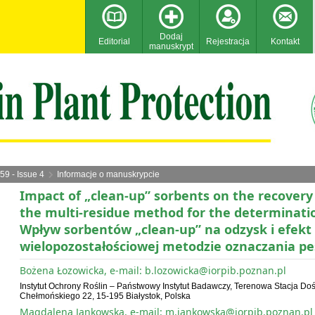
Dodaj
Editorial
Rejestracja
Kontakt
manuskrypt
59 - Issue 4
Informacje o manuskrypcie
Impact of „clean-up” sorbents on the recovery 
the multi-residue method for the determinatio
Wpływ sorbentów „clean-up” na odzysk i efekt
wielopozostałościowej metodzie oznaczania p
Bożena Łozowicka, e-mail: b.lozowicka@iorpib.poznan.pl
Instytut Ochrony Roślin – Państwowy Instytut Badawczy, Terenowa Stacja Do
Chełmońskiego 22, 15-195 Białystok, Polska
Magdalena Jankowska, e-mail: m.jankowska@iorpib.poznan.pl