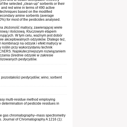
f the selected „clean-up” sorbents or their
e and red wine in terms of 490 active
 techniques based on the modified
 secondary amine sorbents (average
%) for most of the pesticides analysed.
a złożoność matrycy, zawierającej wiele
ściową i ilościową. Kluczowym etapem
rujących. W tym celu, ważnym jest dobór
nie akceptowalnych odzysków. Dlatego też,
kombinacji na odzysk i efekt matrycy w
 roślin przy wykorzystaniu technik
uEChERS. Najskuteczniejszym rozwiązaniem
czania (średnie odzyski w zakresie
alizowanych pestycydów.
;
pozostałości pestycydów; wino; sorbent
easy multi-residue method employing
he determination of pesticide residues in
ssure gas chromatography–mass spectrometry
es. Journal of Chromatography A 1216 (1):