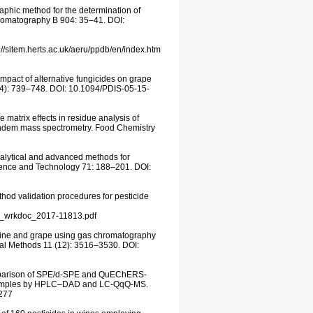
raphic method for the determination of
Chromatography B 904: 35–41. DOI:
://sitem.herts.ac.uk/aeru/ppdb/en/index.htm
Impact of alternative fungicides on grape
(4): 739–748. DOI: 10.1094/PDIS-05-15-
matrix effects in residue analysis of
tandem mass spectrometry. Food Chemistry
nalytical and advanced methods for
cience and Technology 71: 188–201. DOI:
od validation procedures for pesticide
nes_wrkdoc_2017-11813.pdf
 wine and grape using gas chromatography
cal Methods 11 (12): 3516–3530. DOI:
Comparison of SPE/d-SPE and QuEChERS-
ne samples by HPLC–DAD and LC-QqQ-MS.
0277