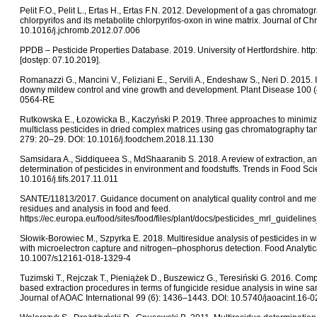
Pelit F.O., Pelit L., Ertas H., Ertas F.N. 2012. Development of a gas chromatog
chlorpyrifos and its metabolite chlorpyrifos-oxon in wine matrix. Journal of 
10.1016/j.jchromb.2012.07.006
PPDB – Pesticide Properties Database. 2019. University of Hertfordshire. http
[dostęp: 07.10.2019].
Romanazzi G., Mancini V., Feliziani E., Servili A., Endeshaw S., Neri D. 2015. 
downy mildew control and vine growth and development. Plant Disease 100 
0564-RE
Rutkowska E., Łozowicka B., Kaczyński P. 2019. Three approaches to minimize 
multiclass pesticides in dried complex matrices using gas chromatography 
279: 20–29. DOI: 10.1016/j.foodchem.2018.11.130
Samsidara A., Siddiqueea S., MdShaaranib S. 2018. A review of extraction, a
determination of pesticides in environment and foodstuffs. Trends in Food S
10.1016/j.tifs.2017.11.011
SANTE/11813/2017. Guidance document on analytical quality control and meth
residues and analysis in food and feed.
https://ec.europa.eu/food/sites/food/files/plant/docs/pesticides_mrl_guideli
Słowik-Borowiec M., Szpyrka E. 2018. Multiresidue analysis of pesticides in
with microelectron capture and nitrogen–phosphorus detection. Food Analyti
10.1007/s12161-018-1329-4
Tuzimski T., Rejczak T., Pieniążek D., Buszewicz G., Teresiński G. 2016. 
based extraction procedures in terms of fungicide residue analysis in wi
Journal of AOAC International 99 (6): 1436–1443. DOI: 10.5740/jaoacint.16-