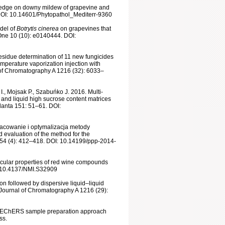
wledge on downy mildew of grapevine and
DOI: 10.14601/Phytopathol_Mediterr-9360
odel of
Botrytis cinerea
on grapevines that
One 10 (10): e0140444. DOI:
sidue determination of 11 new fungicides
mperature vaporization injection with
 of Chromatography A 1216 (32): 6033–
., Mojsak P., Szabuńko J. 2016. Multi-
d and liquid high sucrose content matrices
lanta 151: 51–61. DOI:
racowanie i optymalizacja metody
 evaluation of the method for the
on 54 (4): 412–418. DOI: 10.14199/ppp-2014-
lecular properties of red wine compounds
I: 10.4137/NMI.S32909
on followed by dispersive liquid–liquid
. Journal of Chromatography A 1216 (29):
a QuEChERS sample preparation approach
ss.