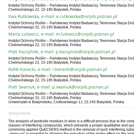
Instytut Ochrony Roślin – Państwowy Instytut Badawczy, Terenowa Stacja Do
Chełmońskiego 22, 15-195 Białystok, Polska
Ewa Rutkowska, e-mail: e.rutkowska@iorpib.poznan.pl
Instytut Ochrony Roślin – Państwowy Instytut Badawczy, Terenowa Stacja Do
Chełmońskiego 22, 15-195 Białystok, Polska
Marta Lulewicz, e-mail: m.lulewicz@iorpib.poznan.pl
Instytut Ochrony Roślin – Państwowy Instytut Badawczy, Terenowa Stacja Do
Chełmońskiego 22, 15-195 Białystok, Polska
Piotr Kaczyński, e-mail: p.kaczynski@iorpib.poznan.pl
Instytut Ochrony Roślin – Państwowy Instytut Badawczy, Terenowa Stacja Do
Chełmońskiego 22, 15-195 Białystok, Polska
Rafał Konecki, e-mail: r.konecki@iorpib.poznan.pl
Instytut Ochrony Roślin – Państwowy Instytut Badawczy, Terenowa Stacja Do
Chełmońskiego 22, 15-195 Białystok, Polska
Piotr Iwaniuk, e-mail: p.iwaniuk@iorpib.poznan.pl
Instytut Ochrony Roślin – Państwowy Instytut Badawczy, Terenowa Stacja Do
Chełmońskiego 22, 15-195 Białystok, Polska
Uniwersytet w Białymstoku, Ciołkowskiego 1J, 15-245 Białystok, Polska
Streszczenie
The analysis of pesticide residues in wine is a difficult process due to the com
classes of interfering compounds, which prevents a proper qualitative and quan
commonly applied QuEChERS method is the removal of such interfering substa
„clean-up” is essential to allowing the reduction of the matrix effect on the an