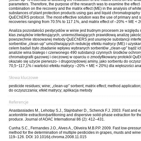
parameters. Therefore, the purpose of the research was to examine the effect o
combination on the recovery and the matrix effect (ME) in the analysis of whit
substances of plant protection products using gas and liquid chromatography
QuEChERS protocol. The most effective solution was the use of primary and
recoveries ranging from 70.5% to 117.1%, and matrix effect of –20% < ME < 20
Analiza pozostałości pestycydów w winie jest trudnym procesem ze względu n
klas związków interferujących, uniemożliwiających prawidłową analizę jako
powszechnie stosowanej metody QuEChERS jest usunięcie substancji interfe
sorbentów „clean-up” umożliwiających redukcję efektu matrycy (ME) i uzyska
celem badań było zbadanie wpływu wybranych sorbentów „clean-up” bądź ich 
analizie wina białego i czerwonego 490 substancji czynnych środków ochrony
chromatografii gazowej i cieczowej w oparciu o zmodyfikowany protokół Q
okazało się użycie pierwszo- i drugorzędowej aminy, jako sorbentu do oczysz
70,5−117,1% i wartości efektu matrycy –20% < ME < 20%) dla większości an
Słowa kluczowe
pesticide residues; wine; „clean-up” sorbent; matrix effect; method application
do oczyszczania; efekt matrycy; aplikacja metody
Referencje
Anastassiades M., Lehotay S.J., Stajnbaher D., Schenck F.J. 2003. Fast and 
acetonitrile extraction/partitioning and dispersive soild-phase extraction for t
produce. Journal of AOAC International 86 (2): 412–431.
Cunha S.C., Fernandes J.O., Alves A., Oliveira M.B.P.P. 2009. Fast low-pre
method for the determination of multiple pesticides in grapes, musts and win
119–126. DOI: 10.1016/j.chroma.2008.11.015