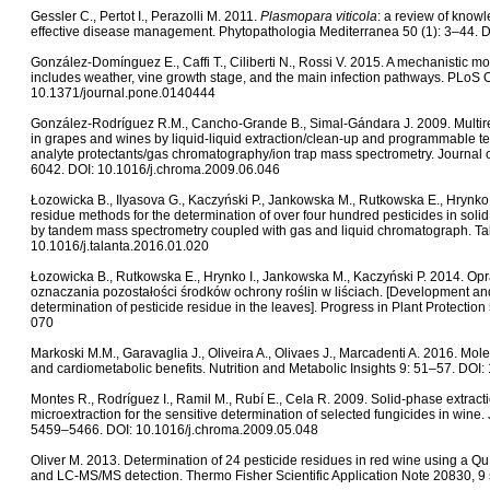
Gessler C., Pertot I., Perazolli M. 2011.
Plasmopara viticola
: a review of kno
effective disease management. Phytopathologia Mediterranea 50 (1): 3–44. 
González-Domínguez E., Caffi T., Ciliberti N., Rossi V. 2015. A mechanistic m
includes weather, vine growth stage, and the main infection pathways. PLoS 
10.1371/journal.pone.0140444
González-Rodríguez R.M., Cancho-Grande B., Simal-Gándara J. 2009. Multire
in grapes and wines by liquid-liquid extraction/clean-up and programmable te
analyte protectants/gas chromatography/ion trap mass spectrometry. Journal
6042. DOI: 10.1016/j.chroma.2009.06.046
Łozowicka B., Ilyasova G., Kaczyński P., Jankowska M., Rutkowska E., Hrynko I
residue methods for the determination of over four hundred pesticides in soli
by tandem mass spectrometry coupled with gas and liquid chromatograph. Ta
10.1016/j.talanta.2016.01.020
Łozowicka B., Rutkowska E., Hrynko I., Jankowska M., Kaczyński P. 2014. Op
oznaczania pozostałości środków ochrony roślin w liściach. [Development and
determination of pesticide residue in the leaves]. Progress in Plant Protecti
070
Markoski M.M., Garavaglia J., Oliveira A., Olivaes J., Marcadenti A. 2016. Mo
and cardiometabolic benefits. Nutrition and Metabolic Insights 9: 51–57. DO
Montes R., Rodríguez I., Ramil M., Rubí E., Cela R. 2009. Solid-phase extracti
microextraction for the sensitive determination of selected fungicides in wine
5459–5466. DOI: 10.1016/j.chroma.2009.05.048
Oliver M. 2013. Determination of 24 pesticide residues in red wine using 
and LC-MS/MS detection. Thermo Fisher Scientific Application Note 20830, 9 