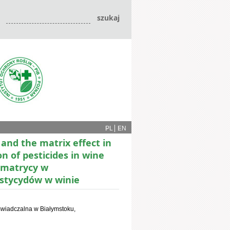
PL
EN
and the matrix effect in
n of pesticides in wine
 matrycy w
estycydów w winie
świadczalna w Białymstoku,