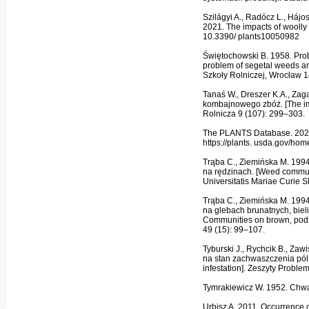
Szilágyi A., Radócz L., Hájo
2021. The impacts of woolly 
10.3390/ plants10050982
Świętochowski B. 1958. Prob
prob­lem of segetal weeds an
Szkoły Rolniczej, Wrocław 1
Tanaś W., Dreszer K.A., Zaga
kombajnowego zbóż. [The imp
Rolnicza 9 (107): 299–303.
The PLANTS Database. 2022.
https://plants. usda.gov/ho
Trąba C., Ziemińska M. 199
na rędzinach. [Weed communit
Universitatis Mariae Curie S
Trąba C., Ziemińska M. 199
na glebach brunatnych, bieli
Com­munities on brown, podzo
49 (15): 99–107.
Tyburski J., Rychcik B., Za
na stan zachwaszczenia pól. 
infestation]. Zeszyty Prob
Tymrakiewicz W. 1952. Chwa
Urbisz A. 2011. Occurrence 