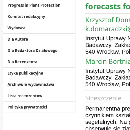
forecasts f
Progress in Plant Protection
Komitet redakcyjny
Krzysztof Doma
k.domaradzki
Wydawca
Instytut Uprawy 
Dla Autora
Badawczy, Zakład
Dla Redaktora Działowego
540 Wrocław, Po
Marcin Bortni
Dla Recenzenta
Instytut Uprawy 
Etyka publikacyjna
Badawczy, Zakład
540 Wrocław, Po
Archiwum wydawnictwa
Lista recenzentów
Streszczenie
Polityka prywatności
Permanentna pres
czynnikiem kształ
segetalnych. Na 
obserwuje się zj