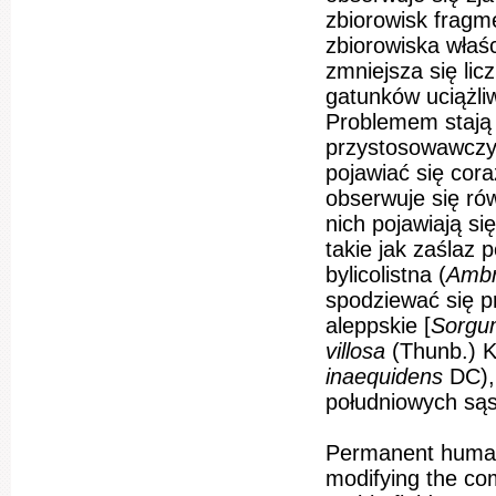
zbiorowisk fragm
zbiorowiska właś
zmniejsza się li
gatunków uciążli
Problemem stają 
przystosowawczyc
pojawiać się cor
obserwuje się ró
nich pojawiają s
takie jak zaślaz p
bylicolistna (
Ambro
spodziewać się p
aleppskie [
Sorgu
villosa
(Thunb.) K
inaequidens
DC),
południowych są
Permanent human p
modifying the com