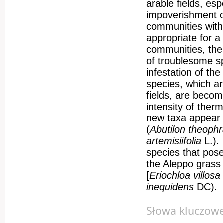
arable fields, es
impoverishment o
communities with
appropriate for a
communities, the
of troublesome s
infestation of th
species, which ar
fields, are becom
intensity of the
new taxa appear 
(
Abutilon theo­ph
artemisiifolia
L.).
species that pose
the Aleppo grass 
[
Eriochloa villosa
inequidens
DC).
Słowa kluczow