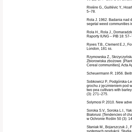
Rivière G., Guillévic Y., Ho
5–78.
Rola J. 1962. Badania nad 
segetal weed communities in
Rola H., Rola J., Domaradzk
Raporty IUNG – PIB 18: 57–7
Ryves T.B., Clement E.J., Fost
London, 181 ss.
Rzymowska Z., Skrzyczyńska 
Zbiorowiska zbożowe. [Plant 
Cereal communities]. Acta A
Scheuermann R. 1956. Beitr
Sobkowicz P., Podgórska-L
grochu z jęczmieniem pod w
two pea cul­tivars with barle
(3): 271–275.
Solymosi P. 2010. New adve
Soroka S.V., Soroka L.I., 
Białorusi. [Tendencies of ch
w Ochronie Roślin 50 (3): 
Staniak M., Bojarszczuk J.,
syste­mach produkcji. Studia