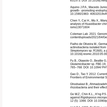
e31573. DOI: 10.1016/j.hel
Aquino J.P.A., Macedo Junior 
growth- -promoting endophyt
10.1590/1983- 40632019v
Chen Y., Cai H., Wu X., Wang 
analysis of
Huaxiibacter chi
isms13071604
Coleman Lab. 2021. Genomic
con­tent/uploads/2021/04/Ge
Fialho de Oliveira M., Germ
actinobacteria isolated from 
Streptomyces
sp. R18(6), a 
10.1016/j.resmic.2010.05.0
Fu B., Olawole O., Beattie G
Glutamicibacter
sp. FBE-19,
765–768. DOI: 10.1094/ P
Gao D., Tao Y. 2012. Current
Frontiers of Environmental 
Ghodsalavi B., Ahmadzadeh M
rhizobacteria and their effec
Go W.Z., Chin K.L., H’ng P.S.
against
Rigidoporus microp
12 (5): 1066. DOI: 10.3390