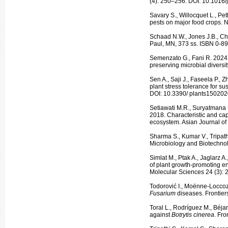
(4): 250–256. DOI: 10.1016/
Savary S., Willocquet L., Pe
pests on major food crops. 
Schaad N.W., Jones J.B., Chu
Paul, MN, 373 ss. ISBN 0-8
Semenzato G., Fani R. 2024. 
preserving microbial divers
Sen A., Saji J., Faseela P., 
plant stress tolerance for su
DOI: 10.3390/ plants15020
Setiawati M.R., Suryatmana P
2018. Characteristic and capa
ecosystem. Asian Journal of
Sharma S., Kumar V., Tripath
Micro­biology and Biotechno
Simlat M., Ptak A., Jaglarz 
of plant growth-promoting en
Molecular Sci­ences 24 (3):
Todorović I., Moënne-Loccoz Y
Fusarium
diseases. Frontie
Toral L., Rodríguez M., Béjar
against
Botrytis cinerea
. Fr