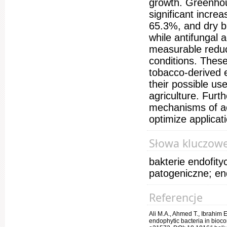
growth. Greenhous
significant incre
65.3%, and dry b
while antifungal 
measurable redu
conditions. These 
tobacco-derived e
their possible use
agriculture. Furt
mechanisms of act
optimize applicati
Słowa kluczow
bakterie endofit
patogeniczne; end
Referencje
Ali M.A., Ahmed T., Ibrahim
endophytic bacteria in biocon