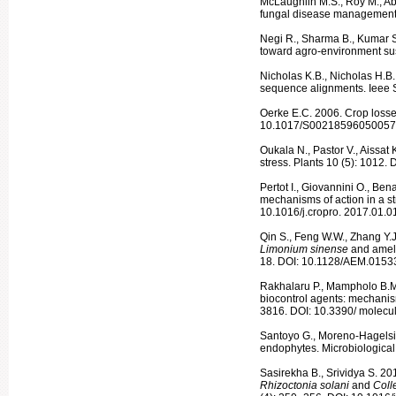
McLaughlin M.S., Roy M., Abb
fungal disease management 
Negi R., Sharma B., Kumar S
toward agro‑environment sus
Nicholas K.B., Nicholas H.B.
sequence align­ments. Ieee S
Oerke E.C. 2006. Crop losses
10.1017/S0021859605005
Oukala N., Pastor V., Aissat
stress. Plants 10 (5): 1012
Pertot I., Giovannini O., Ben
mecha­nisms of action in a st
10.1016/j.cropro. 2017.01.0
Qin S., Feng W.W., Zhang Y.J.
Limo­nium sinense
and ameli
18. DOI: 10.1128/AEM.0153
Rakhalaru P., Mampholo B.M
biocontrol agents: mechanis
3816. DOI: 10.3390/ molec
Santoyo G., Moreno-Hagelsi
endo­phytes. Microbiologica
Sasirekha B., Srividya S. 2
Rhizoctonia solani
and
Coll