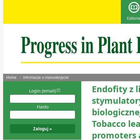
Editoria
Home
Informacje o manuskrypcie
Endofity z 
Login (email)
stymulatory
Hasło
biologiczne
Tobacco le
promoters a