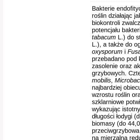
Bakterie endofit
roślin działając 
biokontroli zwal
potencjału bakter
tabacum
L.) do 
L.), a także do 
oxysporum
i
Fusa
przebadano pod k
zasolenie oraz a
grzybowych. Czte
mobilis
,
Microbac
najbardziej obie
wzrostu roślin o
szklarniowe potw
wykazując istotny
długości łodygi 
biomasy (do 44,0
przeciwgrzybowa
na mierzalną re