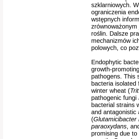
szklarniowych. Wy
ograniczenia end
wstępnych informa
zrównoważonym j
roślin. Dalsze p
mechanizmów ich 
polowych, co pozwo
Endophytic bacteri
growth-promoting
pathogens. This s
bacteria isolated
winter wheat (
Tri
pathogenic fungi
bacterial strains 
and antagonistic 
(
Glutamicibacter
paraoxydans
, a
promising due to 