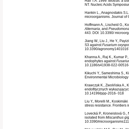
Hall T.A. 1999. BioEdit: a u
NT. Nucleic Acids Symposiu
Hankin L., Anagnostakis S.L.
microorgan­isms. Journal of
Hoffmann A., Lischeid G., Ko
Alternaria
, and
Pseudomon
443. DOI: 10.3390/ microo
Jiang W., Liu J., He Y., Payizi
S3 against
Fusarium oxysp
10.3390/agronomy1401016
Khanna A., Raj K., Kumar P.,
endophytes against
Fusari
10.1186/s41938-022-00516
Kikuchi Y., Sameshima S., Ki
Environmental Microbiology
Krawczyk K., Zwolińska A., K
endofityc­znych wykazujących
10.14199/ppp-2016- 018
Liu Y., Morelli M., Koskimäki
stress resistance. Frontiers
Lovecká P., Kroneislová G.,
iso­lated from
Miscanthus gi
10.3390/microorgan­isms11