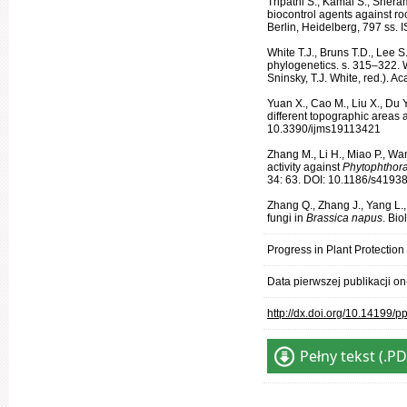
Tripathi S., Kamal S., Shera
biocontrol agents against ro
Berlin, Heidelberg, 797 ss
White T.J., Bruns T.D., Lee 
phylogenetics. s. 315–322. W
Sninsky, T.J. White, red.).
Yuan X., Cao M., Liu X., Du 
different topographic areas 
10.3390/ijms19113421
Zhang M., Li H., Miao P., Wa
activity against
Phytophthora
34: 63. DOI: 10.1186/s4193
Zhang Q., Zhang J., Yang L.,
fungi in
Brassica napus
. Bi
Progress in Plant Protection
Data pierwszej publikacji on
http://dx.doi.org/10.14199/
Pełny tekst (.PD