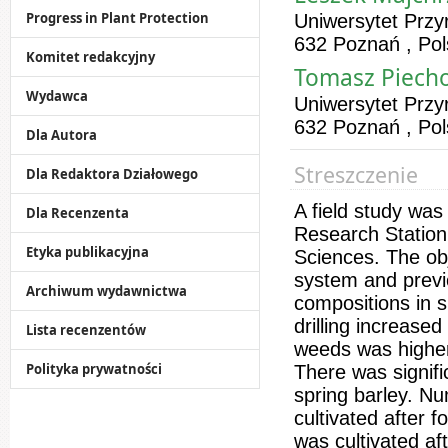
Progress in Plant Protection
Uniwersytet Przy
632 Poznań , Po
Komitet redakcyjny
Tomasz Piech
Wydawca
Uniwersytet Przy
632 Poznań , Po
Dla Autora
Streszczenie
Dla Redaktora Działowego
A field study wa
Dla Recenzenta
Research Station
Etyka publikacyjna
Sciences. The obj
system and previ
Archiwum wydawnictwa
compositions in sp
drilling increas
Lista recenzentów
weeds was higher 
Polityka prywatności
There was signifi
spring barley. N
cultivated after 
was cultivated a