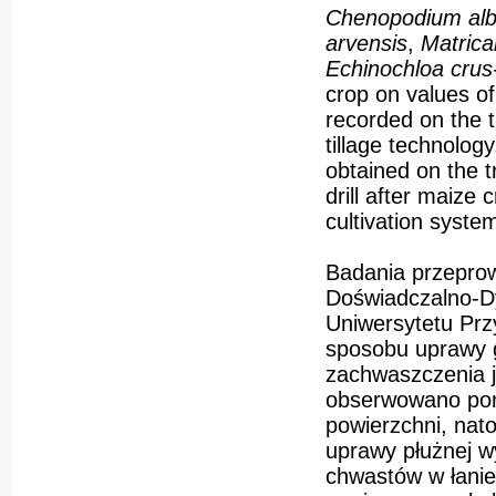
Chenopodium al
arvensis
,
Matrica
Echinochloa crus-
crop on values of
recorded on the t
tillage technolog
obtained on the t
drill after maize
cultivation syste
Badania przepro
Doświadczalno-D
Uniwersytetu Prz
sposobu uprawy g
zachwaszczenia j
obserwowano pon
powierzchni, nato
uprawy płużnej w
chwastów w łanie 