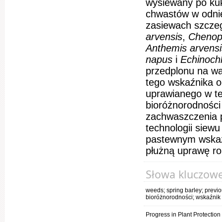
wysiewany po kuk
chwastów w odni
zasiewach szczegó
arvensis
,
Chenop
Anthemis arvensi
napus
i
Echinochl
przedplonu na wa
tego wskaźnika o
uprawianego w te
bioróżnorodności
zachwaszczenia p
technologii siew
pastewnym wskaź
płużną uprawę rol
Słowa kluczow
weeds; spring barley; previo
bioróżnorodności; wskaźnik
Progress in Plant Protectio