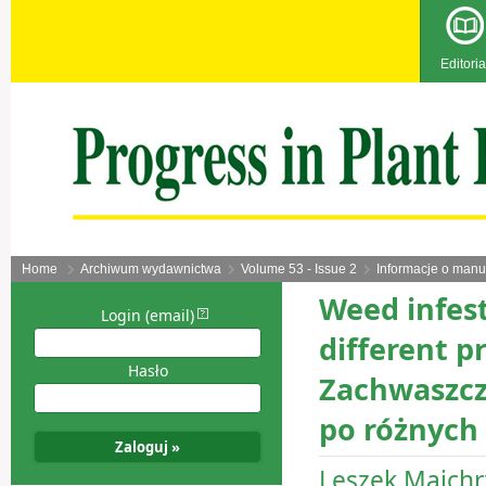
Editoria
Home
Archiwum wydawnictwa
Volume 53 - Issue 2
Informacje o manu
Weed infest
Login (email)
different p
Hasło
Zachwaszcz
po różnych
Leszek Majchr