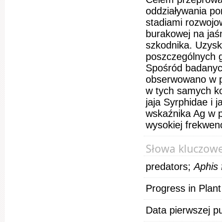
oddziaływania po
stadiami rozwojo
burakowej na jaś
szkodnika. Uzysk
poszczególnych g
Spośród badanyc
obserwowano w p
w tych samych ko
jaja Syrphidae i
wskaźnika Ag w p
wysokiej frekwen
Słowa kluczow
predators;
Aphis
Progress in Plant
Data pierwszej pu