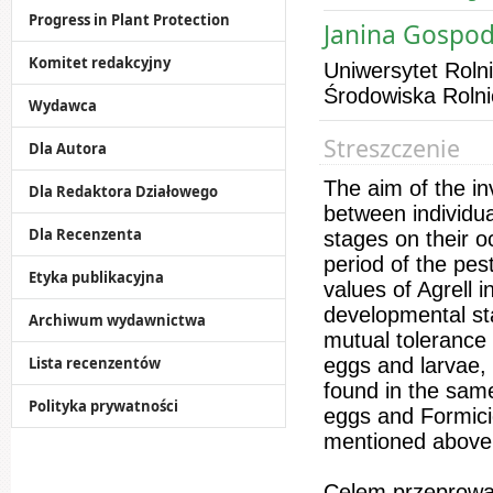
Progress in Plant Protection
Janina Gospoda
Komitet redakcyjny
Uniwersytet Roln
Środowiska Rolni
Wydawca
Streszczenie
Dla Autora
The aim of the in
Dla Redaktora Działowego
between individu
Dla Recenzenta
stages on their 
period of the pe
Etyka publikacyjna
values of Agrell 
developmental st
Archiwum wydawnictwa
mutual tolerance
Lista recenzentów
eggs and larvae,
found in the same
Polityka prywatności
eggs and Formici
mentioned abov
Celem przeprowa