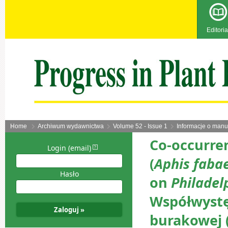
Editoria
Home
Archiwum wydawnictwa
Volume 52 - Issue 1
Informacje o manu
Co-occurren
Login (email)
(
Aphis faba
Hasło
on
Philadel
Współwystę
burakowej 