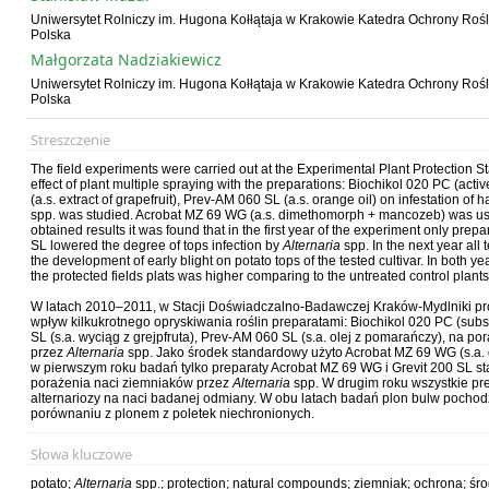
Uniwersytet Rolniczy im. Hugona Kołłątaja w Krakowie Katedra Ochrony Rośli
Polska
Małgorzata Nadziakiewicz
Uniwersytet Rolniczy im. Hugona Kołłątaja w Krakowie Katedra Ochrony Rośli
Polska
Streszczenie
The field experiments were carried out at the Experimental Plant Protection 
effect of plant multiple spraying with the preparations: Biochikol 020 PC (acti
(a.s. extract of grapefruit), Prev‐AM 060 SL (a.s. orange oil) on infestation of 
spp. was studied. Acrobat MZ 69 WG (a.s. dimethomorph + mancozeb) was us
obtained results it was found that in the first year of the experiment only pr
SL lowered the degree of tops infection by
Alternaria
spp. In the next year all 
the development of early blight on potato tops of the tested cultivar. In both ye
the protected fields plats was higher comparing to the untreated control plants
W latach 2010–2011, w Stacji Doświadczalno‐Badawczej Kraków‐Mydlniki 
wpływ kilkukrotnego opryskiwania roślin preparatami: Biochikol 020 PC (subst
SL (s.a. wyciąg z grejpfruta), Prev‐AM 060 SL (s.a. olej z pomarańczy), na p
przez
Alternaria
spp. Jako środek standardowy użyto Acrobat MZ 69 WG (s.a.
w pierwszym roku badań tylko preparaty Acrobat MZ 69 WG i Grevit 200 SL stat
porażenia naci ziemniaków przez
Alternaria
spp. W drugim roku wszystkie pr
alternariozy na naci badanej odmiany. W obu latach badań plon bulw pochod
porównaniu z plonem z poletek niechronionych.
Słowa kluczowe
potato;
Alternaria
spp.; protection; natural compounds; ziemniak; ochrona; śr