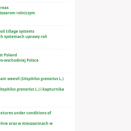
areas
bszarom rolniczym
oil tillage systems
ch systemach uprawy roli
st Poland
wo-wschodniej Polsce
in weevil (
Sitophilus granarius
L.)
itophilus granarius
L.) i kapturnika
ixtures under conditions of
lnie oraz w mieszaninach w