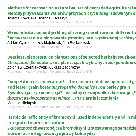
Methods for recovering natural values of degraded agricultural 
Metody przywracania walorów przyrodniczych zdegradowanym o
Jolanta Kowalska, Joanna Łukaszyk
Progress in Plant Protection, Volume 60, Issue 2, 128-136
Weed infestation and yielding of spring wheat sown in different s
Zachwaszczenie a plonowanie pszenicy jarej wysiewanej w różny
Adrian Cyplik, Leszek Majchrzak, Jan Bocianowski
Progress in Plant Protection, Volume 60, Issue 2, 137-142
Beetles (Coleoptera) on plantations of selected herbs in south-ea
Chrząszcze (Coleoptera) na plantacjach wybranych ziół południo
Zbigniew Czerniakowski, Łukasz Zadorożny
Progress in Plant Protection, Volume 60, Issue 2, 143-148
Competition or cooperation? – the concurrent development of gra
and lesser grain borer (
Rhyzopertha dominica
F.)on barley grain
Rywalizacja czy kooperacja? – wspólny rozwój wołka zbożowego (
S
zbożowca (
Rhyzopertha dominica
F.) na ziarnie jęczmienia
Mariusz Nietupski
Progress in Plant Protection, Volume 60, Issue 2, 149-156
Herbicidal efficiency of bromoxynil used independently and in m
integrated maize cultivation
Skuteczność chwastobójcza bromoksynilu stosowanego samodzie
warunkach integrowanej uprawy kukurydzy