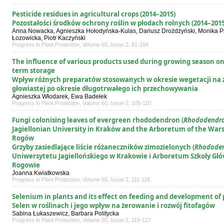
Pesticide residues in agricultural crops (2014–2015)
Pozostałości środków ochrony roślin w płodach rolnych (2014–2015
Anna Nowacka, Agnieszka Hołodyńska-Kulas, Dariusz Drożdżyński, Monika P
Łozowicka, Piotr Kaczyński
Progress in Plant Protection, Volume 60, Issue 2, 81-104
The influence of various products used during growing season on
term storage
Wpływ różnych preparatów stosowanych w okresie wegetacji na
głowiastej po okresie długotrwałego ich przechowywania
Agnieszka Włodarek, Ewa Badełek
Progress in Plant Protection, Volume 60, Issue 2, 105-110
Fungi colonising leaves of evergreen rhododendron (
Rhododendr
Jagiellonian University in Kraków and the Arboretum of the Warsa
Rogów
Grzyby zasiedlające liście różaneczników zimozielonych (
Rhodode
Uniwersytetu Jagiellońskiego w Krakowie i Arboretum Szkoły Gł
Rogowie
Joanna Kwiatkowska
Progress in Plant Protection, Volume 60, Issue 2, 111-118
Selenium in plants and its effect on feeding and development o
Selen w roślinach i jego wpływ na żerowanie i rozwój fitofagów
Sabina Łukaszewicz, Barbara Politycka
Progress in Plant Protection, Volume 60, Issue 2, 119-127