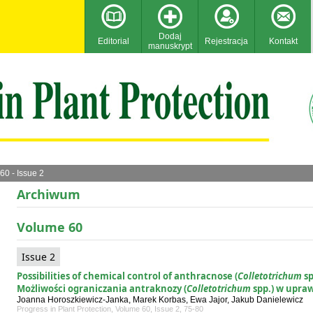
Dodaj
Editorial
Rejestracja
Kontakt
manuskrypt
60 - Issue 2
Archiwum
Volume 60
Issue 2
Possibilities of chemical control of anthracnose (
Colletotrichum
sp
Możliwości ograniczania antraknozy (
Colletotrichum
spp.) w upraw
Joanna Horoszkiewicz-Janka, Marek Korbas, Ewa Jajor, Jakub Danielewicz
Progress in Plant Protection, Volume 60, Issue 2, 75-80