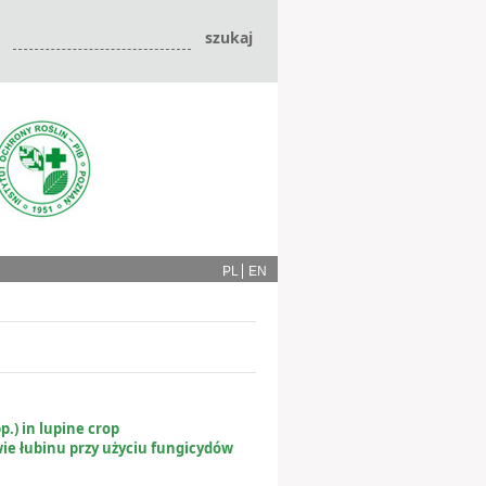
PL
EN
p.) in lupine crop
ie łubinu przy użyciu fungicydów