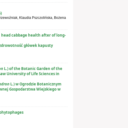
)
rzewoźniak, Klaudia Pszczolińska, Bożena
 head cabbage health after of long-
 zdrowotność główek kapusty
on
L.) of the Botanic Garden of the
w University of Life Sciences in
ndron
L.) w Ogrodzie Botanicznym
ównej Gospodarstwa Wiejskiego w
f phytophages