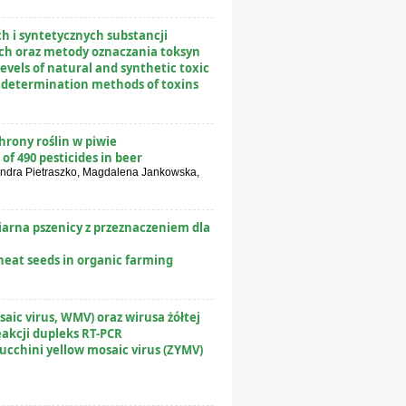
 i syntetycznych substancji
ach oraz metody oznaczania toksyn
evels of natural and synthetic toxic
d determination methods of toxins
rony roślin w piwie
f 490 pesticides in beer
andra Pietraszko, Magdalena Jankowska,
arna pszenicy z przeznaczeniem dla
heat seeds in organic farming
ic virus, WMV) oraz wirusa żółtej
eakcji dupleks RT-PCR
cchini yellow mosaic virus (ZYMV)