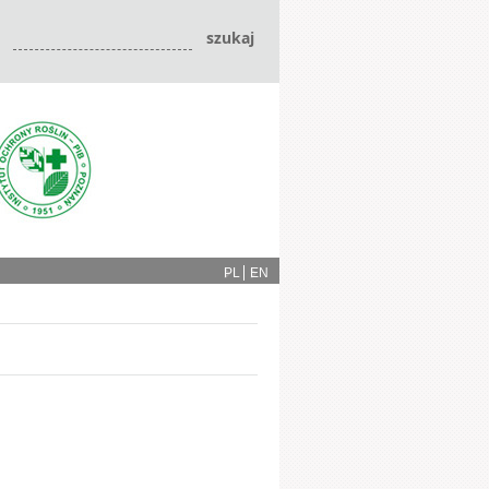
PL
EN