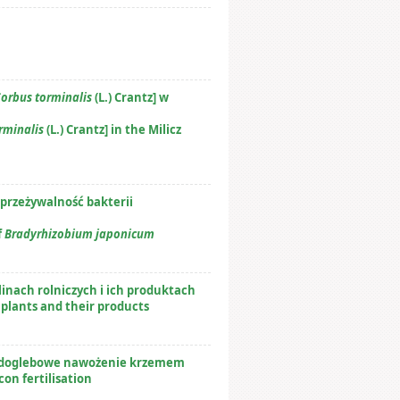
Sorbus torminalis
(L.) Crantz] w
rminalis
(L.) Crantz] in the Milicz
rzeżywalność bakterii
f
Bradyrhizobium japonicum
inach rolniczych i ich produktach
 plants and their products
na doglebowe nawożenie krzemem
on fertilisation