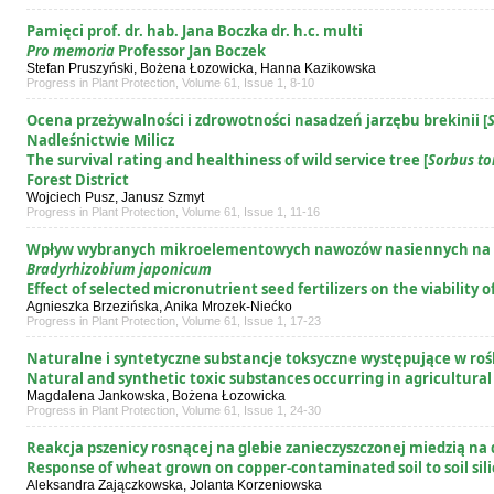
Pamięci prof. dr. hab. Jana Boczka dr. h.c. multi
Pro memoria
Professor Jan Boczek
Stefan Pruszyński, Bożena Łozowicka, Hanna Kazikowska
Progress in Plant Protection, Volume 61, Issue 1, 8-10
Ocena przeżywalności i zdrowotności nasadzeń jarzębu brekinii [
Nadleśnictwie Milicz
The survival rating and healthiness of wild service tree [
Sorbus to
Forest District
Wojciech Pusz, Janusz Szmyt
Progress in Plant Protection, Volume 61, Issue 1, 11-16
Wpływ wybranych mikroelementowych nawozów nasiennych na p
Bradyrhizobium japonicum
Effect of selected micronutrient seed fertilizers on the viability o
Agnieszka Brzezińska, Anika Mrozek-Niećko
Progress in Plant Protection, Volume 61, Issue 1, 17-23
Naturalne i syntetyczne substancje toksyczne występujące w rośl
Natural and synthetic toxic substances occurring in agricultural
Magdalena Jankowska, Bożena Łozowicka
Progress in Plant Protection, Volume 61, Issue 1, 24-30
Reakcja pszenicy rosnącej na glebie zanieczyszczonej miedzią 
Response of wheat grown on copper-contaminated soil to soil silic
Aleksandra Zajączkowska, Jolanta Korzeniowska