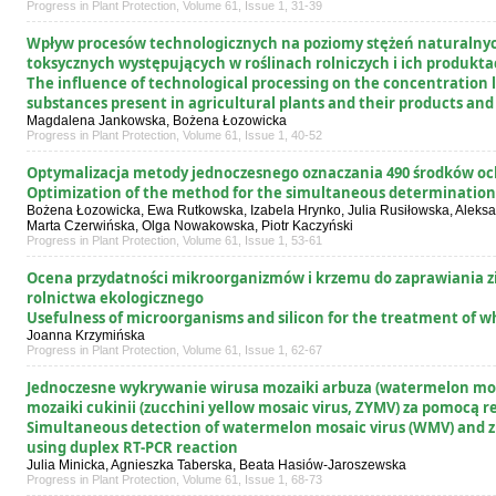
Progress in Plant Protection, Volume 61, Issue 1, 31-39
Wpływ procesów technologicznych na poziomy stężeń naturalnych
toksycznych występujących w roślinach rolniczych i ich produkt
The influence of technological processing on the concentration l
substances present in agricultural plants and their products an
Magdalena Jankowska, Bożena Łozowicka
Progress in Plant Protection, Volume 61, Issue 1, 40-52
Optymalizacja metody jednoczesnego oznaczania 490 środków och
Optimization of the method for the simultaneous determination o
Bożena Łozowicka, Ewa Rutkowska, Izabela Hrynko, Julia Rusiłowska, Aleks
Marta Czerwińska, Olga Nowakowska, Piotr Kaczyński
Progress in Plant Protection, Volume 61, Issue 1, 53-61
Ocena przydatności mikroorganizmów i krzemu do zaprawiania zi
rolnictwa ekologicznego
Usefulness of microorganisms and silicon for the treatment of w
Joanna Krzymińska
Progress in Plant Protection, Volume 61, Issue 1, 62-67
Jednoczesne wykrywanie wirusa mozaiki arbuza (watermelon mosa
mozaiki cukinii (zucchini yellow mosaic virus, ZYMV) za pomocą r
Simultaneous detection of watermelon mosaic virus (WMV) and zu
using duplex RT-PCR reaction
Julia Minicka, Agnieszka Taberska, Beata Hasiów-Jaroszewska
Progress in Plant Protection, Volume 61, Issue 1, 68-73