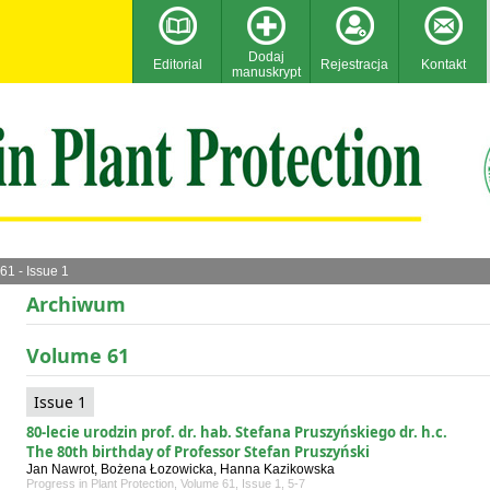
Dodaj
Editorial
Rejestracja
Kontakt
manuskrypt
61 - Issue 1
Archiwum
Volume 61
Issue 1
80-lecie urodzin prof. dr. hab. Stefana Pruszyńskiego dr. h.c.
The 80th birthday of Professor Stefan Pruszyński
Jan Nawrot, Bożena Łozowicka, Hanna Kazikowska
Progress in Plant Protection, Volume 61, Issue 1, 5-7