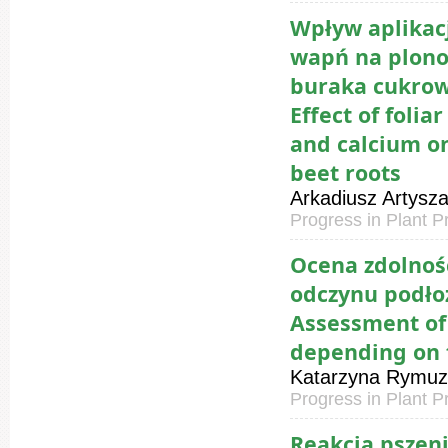
Wpływ aplikacj
wapń na plono
buraka cukro
Effect of folia
and calcium on
beet roots
Arkadiusz Artysz
Progress in Plant P
Ocena zdolnośc
odczynu podło
Assessment of
depending on 
Katarzyna Rymuza
Progress in Plant P
Reakcja pszeni