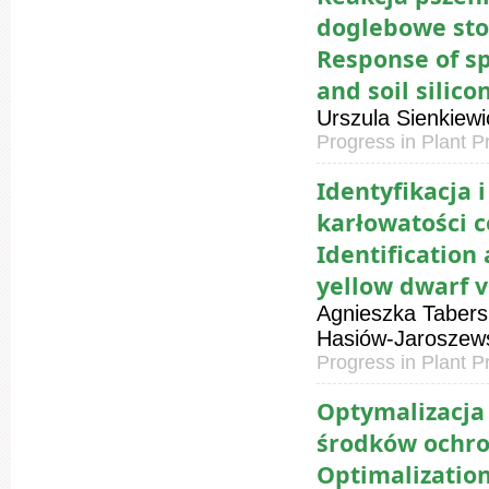
doglebowe st
Response of sp
and soil silico
Urszula Sienkiew
Progress in Plant P
Identyfikacja 
karłowatości 
Identification
yellow dwarf v
Agnieszka Tabersk
Hasiów-Jaroszew
Progress in Plant P
Optymalizacja
środków ochro
Optimalization