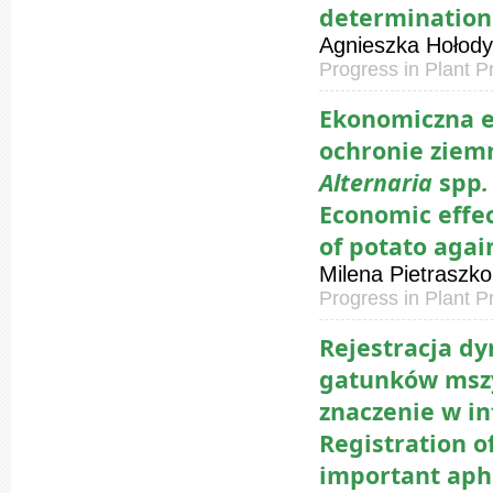
determination 
Agnieszka Hołody
Progress in Plant P
Ekonomiczna e
ochronie ziem
Alternaria
spp
.
Economic effec
of potato agai
Milena Pietraszko
Progress in Plant P
Rejestracja d
gatunków mszy
znaczenie w i
Registration o
important aphi