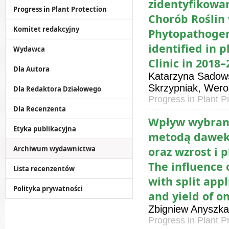
zidentyfikowan
Progress in Plant Protection
Chorób Roślin 
Komitet redakcyjny
Phytopathogeni
identified in 
Wydawca
Clinic in 2018–
Dla Autora
Katarzyna Sadows
Skrzypniak, Wero
Dla Redaktora Działowego
Progress in Plant P
Dla Recenzenta
Wpływ wybrany
Etyka publikacyjna
metodą dawek 
Archiwum wydawnictwa
oraz wzrost i 
The influence 
Lista recenzentów
with split app
Polityka prywatności
and yield of o
Zbigniew Anyszka
Progress in Plant P