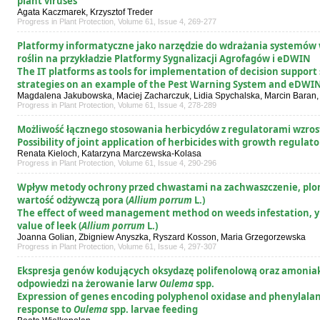
plant viruses
Agata Kaczmarek, Krzysztof Treder
Progress in Plant Protection, Volume 61, Issue 4, 269-277
Platformy informatyczne jako narzędzie do wdrażania systemów
roślin na przykładzie Platformy Sygnalizacji Agrofagów i eDWIN
The IT platforms as tools for implementation of decision support
strategies on an example of the Pest Warning System and eDWIN
Magdalena Jakubowska, Maciej Zacharczuk, Lidia Spychalska, Marcin Baran,
Progress in Plant Protection, Volume 61, Issue 4, 278-289
Możliwość łącznego stosowania herbicydów z regulatorami wzros
Possibility of joint application of herbicides with growth regulato
Renata Kieloch, Katarzyna Marczewska-Kolasa
Progress in Plant Protection, Volume 61, Issue 4, 290-296
Wpływ metody ochrony przed chwastami na zachwaszczenie, plon,
wartość odżywczą pora (
Allium porrum
L.)
The effect of weed management method on weeds infestation, yiel
value of leek (
Allium porrum
L.)
Joanna Golian, Zbigniew Anyszka, Ryszard Kosson, Maria Grzegorzewska
Progress in Plant Protection, Volume 61, Issue 4, 297-307
Ekspresja genów kodujących oksydazę polifenolową oraz amoniako
odpowiedzi na żerowanie larw
Oulema
spp.
Expression of genes encoding polyphenol oxidase and phenylala
response to
Oulema
spp. larvae feeding