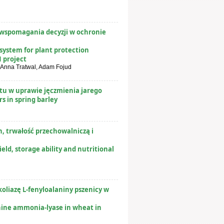
 wspomagania decyzji w ochronie
 system for plant protection
 project
 Anna Tratwal, Adam Fojud
tu w uprawie jęczmienia jarego
rs in spring barley
 trwałość przechowalniczą i
d, storage ability and nutritional
liazę L-fenyloalaniny pszenicy w
nine ammonia-lyase in wheat in