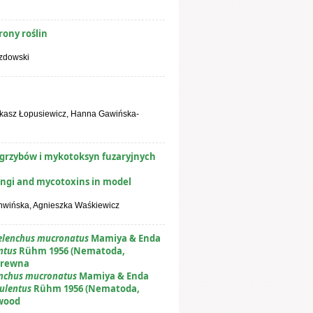
rony roślin
azdowski
ukasz Łopusiewicz, Hanna Gawińska-
i grzybów i mykotoksyn fuzaryjnych
ngi and mycotoxins in model
hwińska, Agnieszka Waśkiewicz
lenchus mucronatus
Mamiya & Enda
entus
Rühm 1956 (Nematoda,
 drewna
nchus mucronatus
Mamiya & Enda
dulentus
Rühm 1956 (Nematoda,
 wood