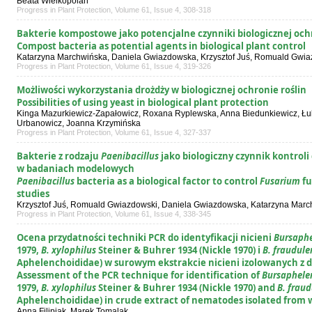
Beata Wielkopolan
Progress in Plant Protection, Volume 61, Issue 4, 308-318
Bakterie kompostowe jako potencjalne czynniki biologicznej och
Compost bacteria as potential agents in biological plant control
Katarzyna Marchwińska, Daniela Gwiazdowska, Krzysztof Juś, Romuald Gwi
Progress in Plant Protection, Volume 61, Issue 4, 319-326
Możliwości wykorzystania drożdży w biologicznej ochronie roślin
Possibilities of using yeast in biological plant protection
Kinga Mazurkiewicz-Zapałowicz, Roxana Ryplewska, Anna Biedunkiewicz, Ł
Urbanowicz, Joanna Krzymińska
Progress in Plant Protection, Volume 61, Issue 4, 327-337
Bakterie z rodzaju
Paenibacillus
jako biologiczny czynnik kontrol
w badaniach modelowych
Paenibacillus
bacteria as a biological factor to control
Fusarium
fu
studies
Krzysztof Juś, Romuald Gwiazdowski, Daniela Gwiazdowska, Katarzyna Marc
Progress in Plant Protection, Volume 61, Issue 4, 338-345
Ocena przydatności techniki PCR do identyfikacji nicieni
Bursaphe
1979,
B. xylophilus
Steiner & Buhrer 1934 (Nickle 1970) i
B. fraudul
Aphelenchoididae) w surowym ekstrakcie nicieni izolowanych z
Assessment of the PCR technique for identification of
Bursaphele
1979,
B. xylophilus
Steiner & Buhrer 1934
(Nickle 1970) and
B. frau
Aphelenchoididae) in crude extract of nematodes isolated from
Anna Filipiak, Marek Tomalak