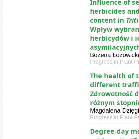
Influence of s
herbicides and
content in
Tri
Wpływ wybrany
herbicydów i 
asymilacyjny
Bożena Łozowicka
Progress in Plant P
The health of 
different traff
Zdrowotność d
różnym stopni
Magdalena Dzięg
Progress in Plant P
Degree-day mo