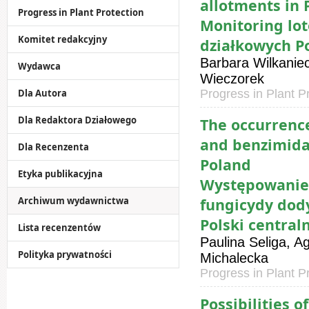
allotments in
Progress in Plant Protection
Monitoring lo
Komitet redakcyjny
działkowych P
Barbara Wilkanie
Wydawca
Wieczorek
Dla Autora
Progress in Plant P
Dla Redaktora Działowego
The occurrenc
and benzimidaz
Dla Recenzenta
Poland
Etyka publikacyjna
Występowanie
Archiwum wydawnictwa
fungicydy dod
Polski central
Lista recenzentów
Paulina Seliga, 
Polityka prywatności
Michalecka
Progress in Plant P
Possibilities o