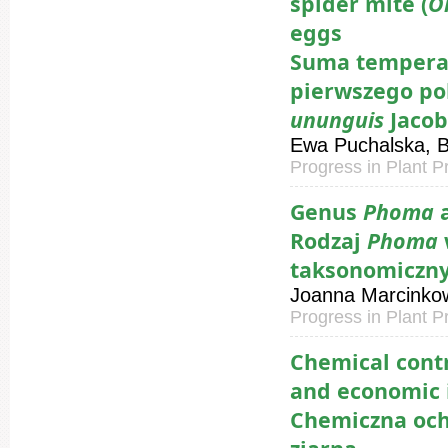
spider mite (
O
eggs
Suma tempera
pierwszego po
ununguis
Jacob
Ewa Puchalska, 
Progress in Plant P
Genus
Phoma
Rodzaj
Phoma
taksonomiczn
Joanna Marcinko
Progress in Plant P
Chemical contr
and economic 
Chemiczna och