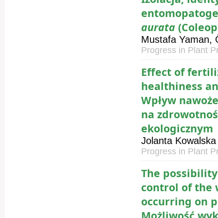
entomopatogen
aurata
(Coleop
Mustafa Yaman, 
Progress in Plant P
Effect of ferti
healthiness an
Wpływ nawożen
na zdrowotnoś
ekologicznym
Jolanta Kowalska
Progress in Plant P
The possibilit
control of the 
occurring on p
Możliwość wyk