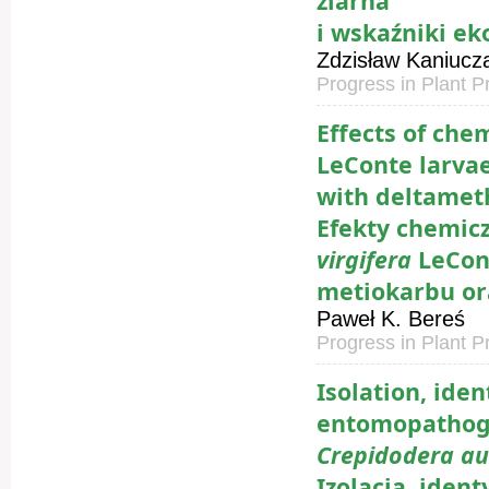
ziarna
i wskaźniki e
Zdzisław Kaniucz
Progress in Plant P
Effects of che
LeConte larva
with deltamet
Efekty chemic
virgifera
LeCon
metiokarbu or
Paweł K. Bereś
Progress in Plant P
Isolation, iden
entomopathogen
Crepidodera a
Izolacja, iden