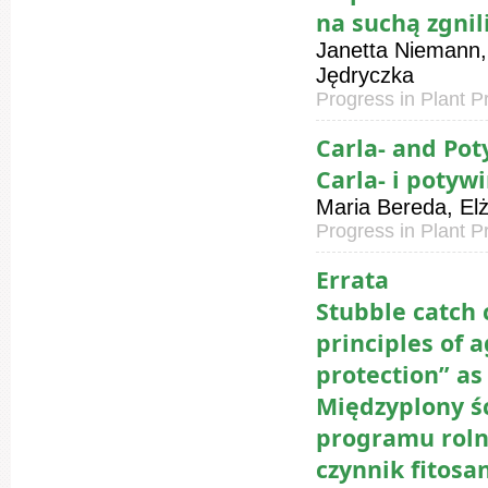
na suchą zgnil
Janetta Niemann,
Jędryczka
Progress in Plant P
Carla- and Pot
Carla- i poty
Maria Bereda, El
Progress in Plant P
Errata
Stubble catch 
principles of 
protection” as
Międzyplony ś
programu roln
czynnik fitosa