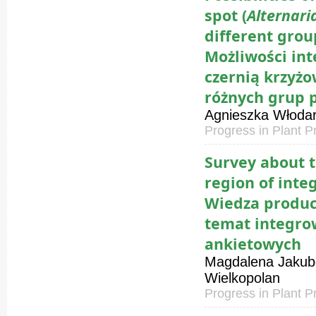
spot (
Alternar
different grou
Możliwości in
czernią krzyżo
różnych grup
Agnieszka Włodar
Progress in Plant P
Survey about 
region of int
Wiedza produc
temat integro
ankietowych
Magdalena Jakubo
Wielkopolan
Progress in Plant P