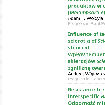
produktów w o
(
Melampsora e
Adam T. Wojdyła
Progress in Plant P
Influence of 
sclerotia
of
Sc
stem rot
Wpływ tempera
sklerocjów
Scl
zgniliznę twa
Andrzej Wójtowic
Progress in Plant P
Resistance to 
interspecific
B
Odporność mi