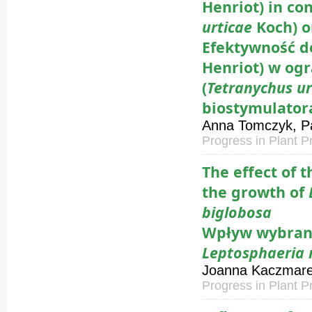
Henriot) in co
urticae
Koch) o
Efektywność d
Henriot) w ogr
(
Tetranychus u
biostymulato
Anna Tomczyk, Pa
Progress in Plant P
The effect of 
the growth of
biglobosa
Wpływ wybrany
Leptosphaeria
Joanna Kaczmarek
Progress in Plant P