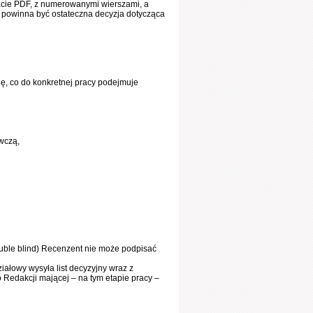
acie PDF, z numerowanymi wierszami, a
, powinna być ostateczna decyzja dotycząca
ję, co do konkretnej pracy podejmuje
wczą,
uble blind) Recenzent nie może podpisać
iałowy wysyła list decyzyjny wraz z
 Redakcji mającej – na tym etapie pracy –