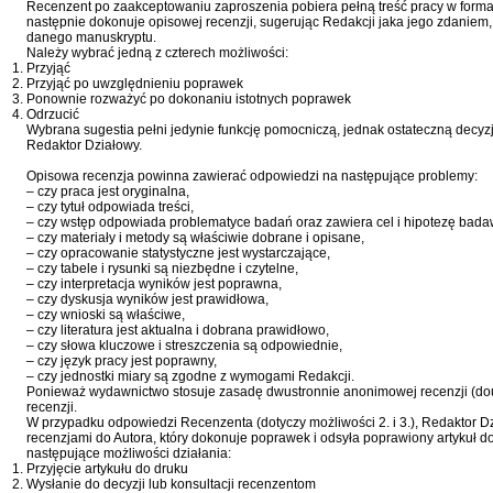
Recenzent po zaakceptowaniu zaproszenia pobiera pełną treść pracy w form
następnie dokonuje opisowej recenzji, sugerując Redakcji jaka jego zdaniem
danego manuskryptu.
Należy wybrać jedną z czterech możliwości:
Przyjąć
Przyjąć po uwzględnieniu poprawek
Ponownie rozważyć po dokonaniu istotnych poprawek
Odrzucić
Wybrana sugestia pełni jedynie funkcję pomocniczą, jednak ostateczną decyz
Redaktor Działowy.
Opisowa recenzja powinna zawierać odpowiedzi na następujące problemy:
– czy praca jest oryginalna,
– czy tytuł odpowiada treści,
– czy wstęp odpowiada problematyce badań oraz zawiera cel i hipotezę bada
– czy materiały i metody są właściwie dobrane i opisane,
– czy opracowanie statystyczne jest wystarczające,
– czy tabele i rysunki są niezbędne i czytelne,
– czy interpretacja wyników jest poprawna,
– czy dyskusja wyników jest prawidłowa,
– czy wnioski są właściwe,
– czy literatura jest aktualna i dobrana prawidłowo,
– czy słowa kluczowe i streszczenia są odpowiednie,
– czy język pracy jest poprawny,
– czy jednostki miary są zgodne z wymogami Redakcji.
Ponieważ wydawnictwo stosuje zasadę dwustronnie anonimowej recenzji (do
recenzji.
W przypadku odpowiedzi Recenzenta (dotyczy możliwości 2. i 3.), Redaktor Dz
recenzjami do Autora, który dokonuje poprawek i odsyła poprawiony artykuł do
następujące możliwości działania:
Przyjęcie artykułu do druku
Wysłanie do decyzji lub konsultacji recenzentom